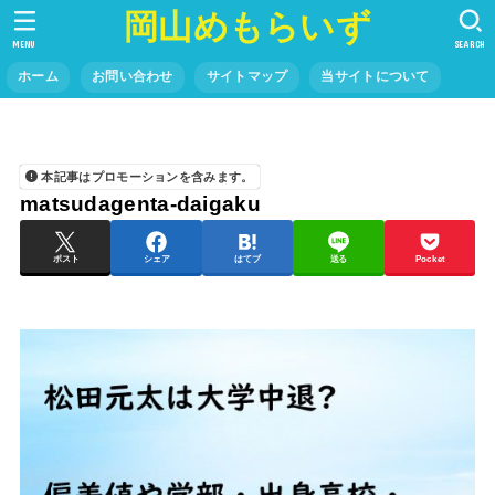
岡山めもらいず
MENU
SEARCH
ホーム
お問い合わせ
サイトマップ
当サイトについて
本記事はプロモーションを含みます。
matsudagenta-daigaku
ポスト
シェア
はてブ
送る
Pocket