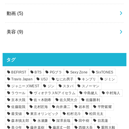
動画
(5)
美容
(9)
タグ
BEFIRST
BTS
PGブラ
Sexy Zone
SixTONES
Travis Japan
USJ
なにわ男子
キンプリ
ジミン
ジャニーズWEST
ジン
スタバ
スノーマン
ラウール
ヴィオテラスNアイセラム
中島健人
中村海人
京本大我
佐々木朗希
佐久間大介
佐藤勝利
佐藤龍我
北村匠海
向井康二
岩本照
平野紫耀
最安値
東京オリンピック
松村北斗
松田元太
森本慎太郎
永瀬廉
深澤辰哉
田中樹
目黒蓮
美少年
藤井直樹
藤原丈一郎
西畑大吾
重岡大毅