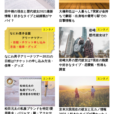
田中樹の現在と歴代彼女2021最新
大橋和也は一人暮らし?実家が金持
情報！好きなタイプと結婚観がヤ
ちで豪邸・出身地や最寄り駅での
バイ？
目撃情報も
エンタメ
エンタメ
なにわ男子アリーナツアー2021の
岩崎大昇の歴代彼女は?現在の熱愛
日程は?チケットの申し込み方法・
や好きなタイプ・恋愛観・性格も
倍率・グッズ
調査
エンタメ
エンタメ
松田元太の私服ブランドを特定!愛
京本大我現在の彼女と元カノ情報
用香水・パジャマ・靴・アクセサ