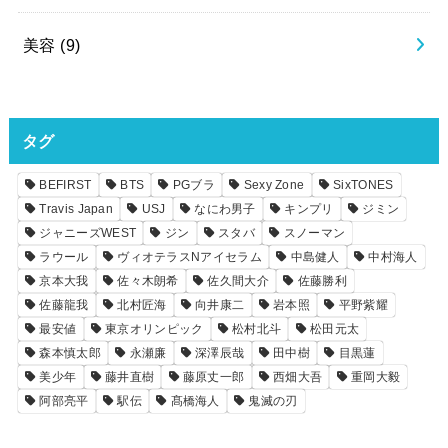
美容
(9)
タグ
BEFIRST
BTS
PGブラ
Sexy Zone
SixTONES
Travis Japan
USJ
なにわ男子
キンプリ
ジミン
ジャニーズWEST
ジン
スタバ
スノーマン
ラウール
ヴィオテラスNアイセラム
中島健人
中村海人
京本大我
佐々木朗希
佐久間大介
佐藤勝利
佐藤龍我
北村匠海
向井康二
岩本照
平野紫耀
最安値
東京オリンピック
松村北斗
松田元太
森本慎太郎
永瀬廉
深澤辰哉
田中樹
目黒蓮
美少年
藤井直樹
藤原丈一郎
西畑大吾
重岡大毅
阿部亮平
駅伝
髙橋海人
鬼滅の刃