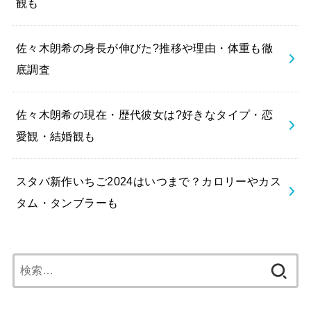
観も
佐々木朗希の身長が伸びた?推移や理由・体重も徹
底調査
佐々木朗希の現在・歴代彼女は?好きなタイプ・恋
愛観・結婚観も
スタバ新作いちご2024はいつまで？カロリーやカス
タム・タンブラーも
検
索: