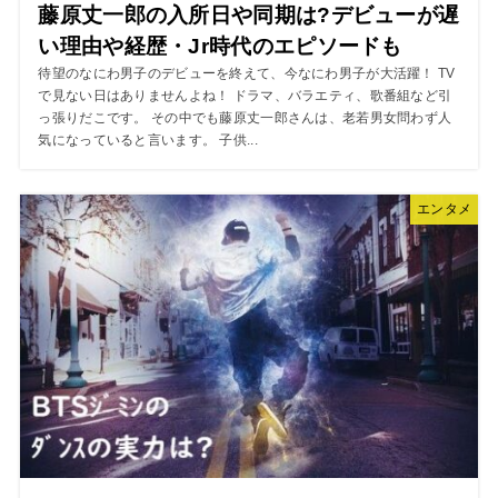
藤原丈一郎の入所日や同期は?デビューが遅
い理由や経歴・Jr時代のエピソードも
待望のなにわ男子のデビューを終えて、今なにわ男子が大活躍！ TV
で見ない日はありませんよね！ ドラマ、バラエティ、歌番組など引
っ張りだこです。 その中でも藤原丈一郎さんは、老若男女問わず人
気になっていると言います。 子供...
エンタメ