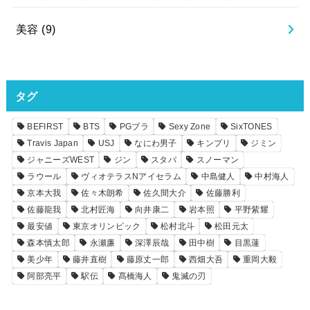
美容
(9)
タグ
BEFIRST
BTS
PGブラ
Sexy Zone
SixTONES
Travis Japan
USJ
なにわ男子
キンプリ
ジミン
ジャニーズWEST
ジン
スタバ
スノーマン
ラウール
ヴィオテラスNアイセラム
中島健人
中村海人
京本大我
佐々木朗希
佐久間大介
佐藤勝利
佐藤龍我
北村匠海
向井康二
岩本照
平野紫耀
最安値
東京オリンピック
松村北斗
松田元太
森本慎太郎
永瀬廉
深澤辰哉
田中樹
目黒蓮
美少年
藤井直樹
藤原丈一郎
西畑大吾
重岡大毅
阿部亮平
駅伝
髙橋海人
鬼滅の刃