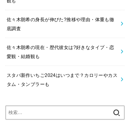
観も
佐々木朗希の身長が伸びた?推移や理由・体重も徹
底調査
佐々木朗希の現在・歴代彼女は?好きなタイプ・恋
愛観・結婚観も
スタバ新作いちご2024はいつまで？カロリーやカス
タム・タンブラーも
検
索: