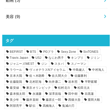
動画
(5)
美容
(9)
タグ
BEFIRST
BTS
PGブラ
Sexy Zone
SixTONES
Travis Japan
USJ
なにわ男子
キンプリ
ジミン
ジャニーズWEST
ジン
スタバ
スノーマン
ラウール
ヴィオテラスNアイセラム
中島健人
中村海人
京本大我
佐々木朗希
佐久間大介
佐藤勝利
佐藤龍我
北村匠海
向井康二
岩本照
平野紫耀
最安値
東京オリンピック
松村北斗
松田元太
森本慎太郎
永瀬廉
深澤辰哉
田中樹
目黒蓮
美少年
藤井直樹
藤原丈一郎
西畑大吾
重岡大毅
阿部亮平
駅伝
髙橋海人
鬼滅の刃