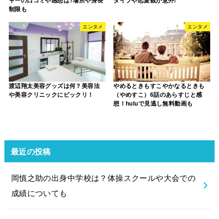
ャーの口コミや感想は?場所や身長
タイプや恋愛観が意外!
制限も
エンタメ
エンタメ
渡辺翔太美容グッズは何？美容法
やめるときもすこやかなるときも
や美容クリニックにビックリ！
（やめすこ）6話のあらすじと感
想！huluで見逃し無料動画も
最近の投稿
岡慎之助の出身中学校は？体操スクールや大会での
成績についても