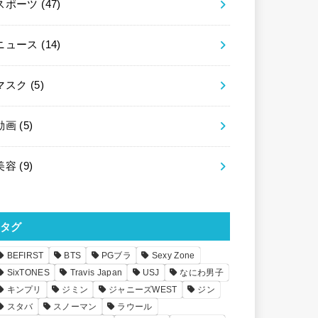
スポーツ
(47)
ニュース
(14)
マスク
(5)
動画
(5)
美容
(9)
タグ
BEFIRST
BTS
PGブラ
Sexy Zone
SixTONES
Travis Japan
USJ
なにわ男子
キンプリ
ジミン
ジャニーズWEST
ジン
スタバ
スノーマン
ラウール