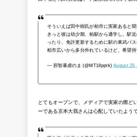
そういえば田中樹氏が柏市に実家あると聞
きっと彼は幼少期、柏駅から通学し、駅近
ったり、免許更新するために駅の東武バス
柏市広いから多分外れているけど、希望持
— 邪智暴虐のま (@MT18pprk)
August 25,
とてもオープンで、メディアで実家の際どい情
ーである京本大我さんは心配していたよう