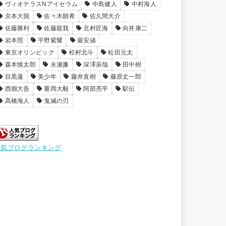
ヴィオテラスNアイセラム
中島健人
中村海人
京本大我
佐々木朗希
佐久間大介
佐藤勝利
佐藤龍我
北村匠海
向井康二
岩本照
平野紫耀
最安値
東京オリンピック
松村北斗
松田元太
森本慎太郎
永瀬廉
深澤辰哉
田中樹
目黒蓮
美少年
藤井直樹
藤原丈一郎
西畑大吾
重岡大毅
阿部亮平
駅伝
髙橋海人
鬼滅の刃
人気ブログランキング