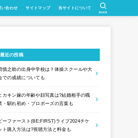
問い合わせ
サイトマップ
当サイトについて
SEARCH
最近の投稿
岡慎之助の出身中学校は？体操スクールや大
会での成績についても
ヒカキン嫁の年齢や顔写真は?結婚相手の職
業・馴れ初め・プロポーズの言葉も
ビーファースト(BE:FIRST)ライブ2024チケ
ット購入方法は?視聴方法と料金も