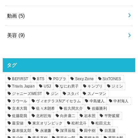
動画
(5)
美容
(9)
タグ
BEFIRST
BTS
PGブラ
Sexy Zone
SixTONES
Travis Japan
USJ
なにわ男子
キンプリ
ジミン
ジャニーズWEST
ジン
スタバ
スノーマン
ラウール
ヴィオテラスNアイセラム
中島健人
中村海人
京本大我
佐々木朗希
佐久間大介
佐藤勝利
佐藤龍我
北村匠海
向井康二
岩本照
平野紫耀
最安値
東京オリンピック
松村北斗
松田元太
森本慎太郎
永瀬廉
深澤辰哉
田中樹
目黒蓮
美少年
藤井直樹
藤原丈一郎
西畑大吾
重岡大毅