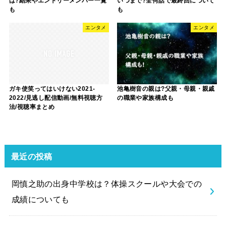
は?結果やエントリーメンバー一覧
いつまで?全何話で最終回について
も
も
エンタメ
エンタメ
ガキ使笑ってはいけない2021-
池亀樹音の親は?父親・母親・親戚
2022/見逃し配信動画/無料視聴方
の職業や家族構成も
法/視聴率まとめ
最近の投稿
岡慎之助の出身中学校は？体操スクールや大会での
成績についても