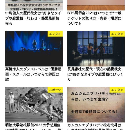
中島健人の歴代彼女は?好きなタイ
BTS展示会2021はいつまで?一般
プや恋愛観・匂わせ・熱愛最新情
チケットの取り方・内容・場所に
報も
ついても
エンタメ
エンタメ
高橋海人のダンスレベルは?優勝動
長尾謙杜の歴代・現在の熱愛彼女
画・スクールはいつからで師匠は
は?好きなタイプや恋愛観にびっく
誰
り
スポーツ
エンタメ
明治大学箱根駅伝2022の予想順位
カムカムエブリバディ松村北斗は