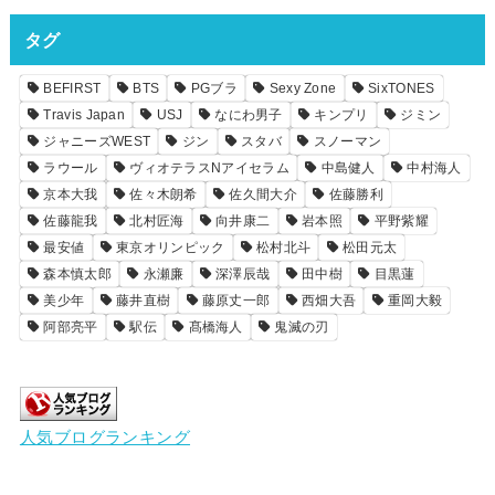
タグ
BEFIRST
BTS
PGブラ
Sexy Zone
SixTONES
Travis Japan
USJ
なにわ男子
キンプリ
ジミン
ジャニーズWEST
ジン
スタバ
スノーマン
ラウール
ヴィオテラスNアイセラム
中島健人
中村海人
京本大我
佐々木朗希
佐久間大介
佐藤勝利
佐藤龍我
北村匠海
向井康二
岩本照
平野紫耀
最安値
東京オリンピック
松村北斗
松田元太
森本慎太郎
永瀬廉
深澤辰哉
田中樹
目黒蓮
美少年
藤井直樹
藤原丈一郎
西畑大吾
重岡大毅
阿部亮平
駅伝
髙橋海人
鬼滅の刃
人気ブログランキング