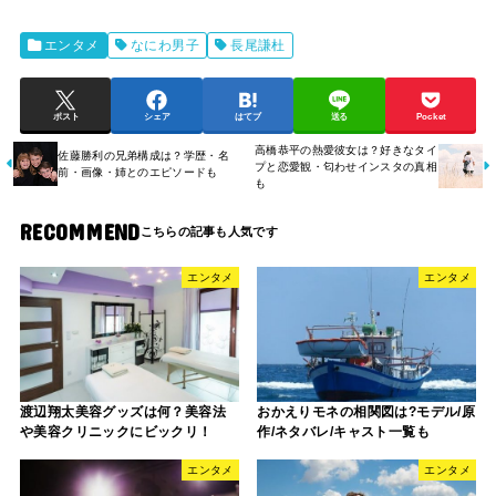
エンタメ
なにわ男子
長尾謙杜
ポスト
シェア
はてブ
送る
Pocket
高橋恭平の熱愛彼女は？好きなタイ
佐藤勝利の兄弟構成は？学歴・名
プと恋愛観・匂わせインスタの真相
前・画像・姉とのエピソードも
も
RECOMMEND
エンタメ
エンタメ
渡辺翔太美容グッズは何？美容法
おかえりモネの相関図は?モデル/原
や美容クリニックにビックリ！
作/ネタバレ/キャスト一覧も
エンタメ
エンタメ