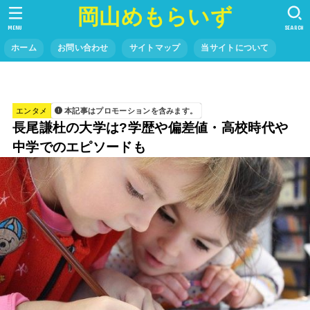
岡山めもらいず
MENU
SEARCH
ホーム
お問い合わせ
サイトマップ
当サイトについて
エンタメ
本記事はプロモーションを含みます。
長尾謙杜の大学は?学歴や偏差値・高校時代や
中学でのエピソードも