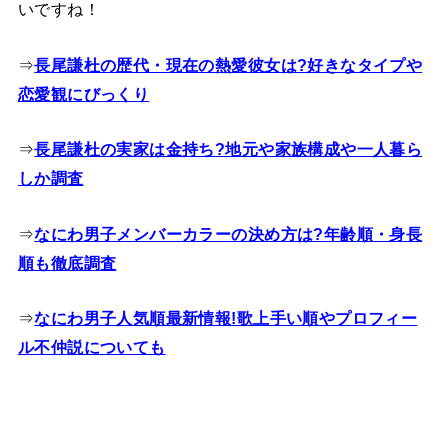
いですね！
⇒
長尾謙杜の歴代・現在の熱愛彼女は?好きなタイプや
恋愛観にびっくり
⇒
長尾謙杜の実家は金持ち?地元や家族構成や一人暮ら
しか調査
⇒
なにわ男子メンバーカラーの決め方は?年齢順・身長
順も徹底調査
⇒
なにわ男子人気順最新情報!歌上手い順やプロフィー
ル不仲説についても