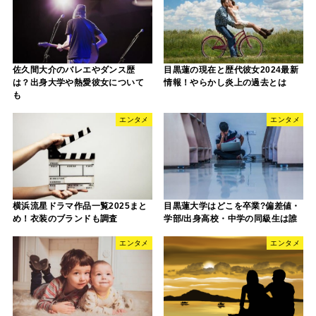
佐久間大介のバレエやダンス歴
目黒蓮の現在と歴代彼女2024最新
は？出身大学や熱愛彼女について
情報！やらかし炎上の過去とは
も
エンタメ
エンタメ
横浜流星ドラマ作品一覧2025まと
目黒蓮大学はどこを卒業?偏差値・
め！衣装のブランドも調査
学部/出身高校・中学の同級生は誰
エンタメ
エンタメ