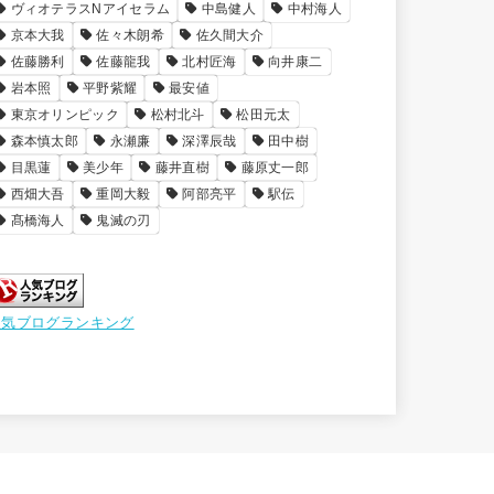
ヴィオテラスNアイセラム
中島健人
中村海人
京本大我
佐々木朗希
佐久間大介
佐藤勝利
佐藤龍我
北村匠海
向井康二
岩本照
平野紫耀
最安値
東京オリンピック
松村北斗
松田元太
森本慎太郎
永瀬廉
深澤辰哉
田中樹
目黒蓮
美少年
藤井直樹
藤原丈一郎
西畑大吾
重岡大毅
阿部亮平
駅伝
髙橋海人
鬼滅の刃
人気ブログランキング