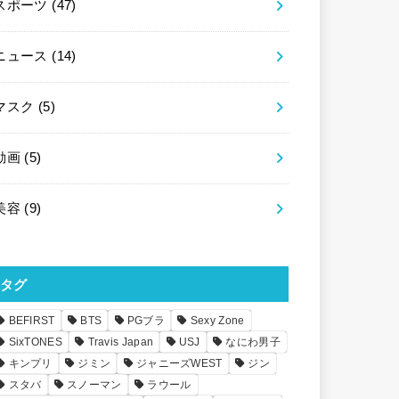
スポーツ
(47)
ニュース
(14)
マスク
(5)
動画
(5)
美容
(9)
タグ
BEFIRST
BTS
PGブラ
Sexy Zone
SixTONES
Travis Japan
USJ
なにわ男子
キンプリ
ジミン
ジャニーズWEST
ジン
スタバ
スノーマン
ラウール