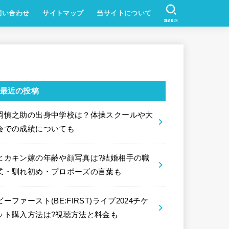
問い合わせ
サイトマップ
当サイトについて
SEARCH
最近の投稿
岡慎之助の出身中学校は？体操スクールや大
会での成績についても
ヒカキン嫁の年齢や顔写真は?結婚相手の職
業・馴れ初め・プロポーズの言葉も
ビーファースト(BE:FIRST)ライブ2024チケ
ット購入方法は?視聴方法と料金も