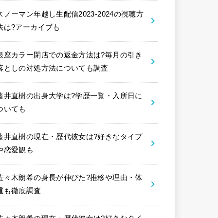
スノーマン年越し生配信2023-2024の視聴方
法は?アーカイブも
銀座カラー閉店での返金方法は?毎月の引き
落としの対処方法についても調査
藤井直樹の出身大学は?学歴一覧・入所日に
ついても
藤井直樹の現在・歴代彼女は?好きなタイプ
や恋愛観も
佐々木朗希の身長が伸びた?推移や理由・体
重も徹底調査