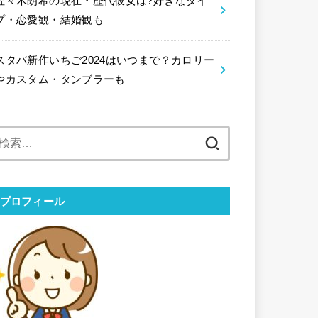
佐々木朗希の現在・歴代彼女は?好きなタイ
プ・恋愛観・結婚観も
スタバ新作いちご2024はいつまで？カロリー
やカスタム・タンブラーも
検
索:
プロフィール