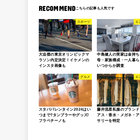
RECOMMEND
スポーツ
エ
中島健人の実家は金持ち
大迫傑の東京オリンピックマ
母・家族構成・一人暮ら
ラソン内定決定！イケメンの
いつからか調査
インスタ画像も
グルメ
エ
スタババレンタイン2024はい
藤井流星私服のブランド
つまで?タンブラーやグッズ/
アス・香水・メガネ・ア
フラペチーノも
サリーを特定