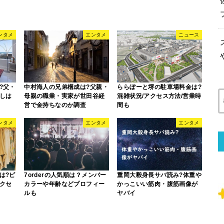
ンタメ
エンタメ
ニュース
?父・
中村海人の兄弟構成は?父親・
ららぽーと堺の駐車場料金は?
しは
母親の職業・実家が世田谷経
混雑状況/アクセス方法/営業時
営で金持ちなのか調査
間も
ンタメ
エンタメ
エンタメ
は?ピ
7orderの人気順は？メンバー
重岡大毅身長サバ読み?体重や
クセ
カラーや年齢などプロフィー
かっこいい筋肉・腹筋画像が
ルも
ヤバイ