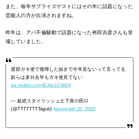
また、毎年サプライズゲストにはその年に話題になった
芸能人の方が出演されますね。
昨年は、アパ不倫騒動で話題になった袴田吉彦さんも登
場していました。
渡部ガキ使で復帰した如きで今年見ないって言ってる
奴らは多分去年もガキ使見てない
pic.twitter.com/BJdo1O9tD4
— 超絶スタイリッシュ土下座の田ロ
(@TTTTTTTTaguti)
November 20, 2020