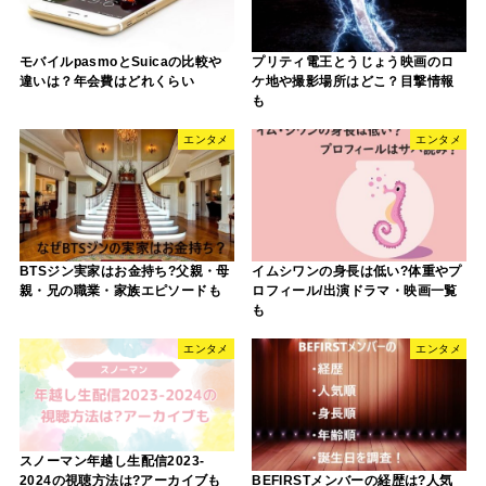
モバイルpasmoとSuicaの比較や
プリティ電王とうじょう映画のロ
違いは？年会費はどれくらい
ケ地や撮影場所はどこ？目撃情報
も
エンタメ
エンタメ
BTSジン実家はお金持ち?父親・母
イムシワンの身長は低い?体重やプ
親・兄の職業・家族エピソードも
ロフィール/出演ドラマ・映画一覧
も
エンタメ
エンタメ
スノーマン年越し生配信2023-
2024の視聴方法は?アーカイブも
BEFIRSTメンバーの経歴は?人気