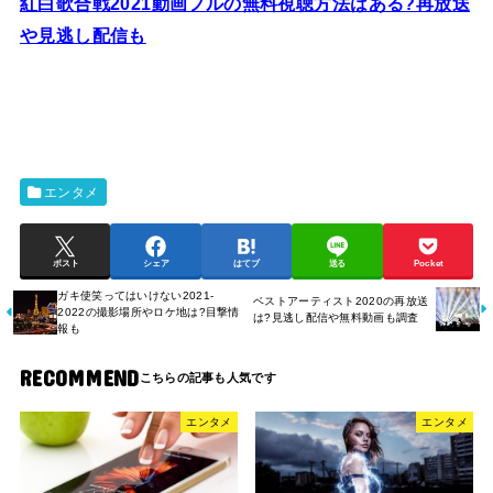
紅白歌合戦2021動画フルの無料視聴方法はある?再放送
や見逃し配信も
エンタメ
ポスト
シェア
はてブ
送る
Pocket
ガキ使笑ってはいけない2021-
ベストアーティスト2020の再放送
2022の撮影場所やロケ地は?目撃情
は?見逃し配信や無料動画も調査
報も
RECOMMEND
エンタメ
エンタメ