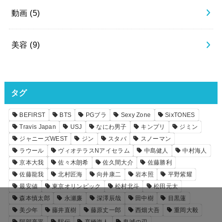
動画
(5)
美容
(9)
タグ
BEFIRST
BTS
PGブラ
Sexy Zone
SixTONES
Travis Japan
USJ
なにわ男子
キンプリ
ジミン
ジャニーズWEST
ジン
スタバ
スノーマン
ラウール
ヴィオテラスNアイセラム
中島健人
中村海人
京本大我
佐々木朗希
佐久間大介
佐藤勝利
佐藤龍我
北村匠海
向井康二
岩本照
平野紫耀
最安値
東京オリンピック
松村北斗
松田元太
森本慎太郎
永瀬廉
深澤辰哉
田中樹
目黒蓮
美少年
藤井直樹
藤原丈一郎
西畑大吾
重岡大毅
阿部亮平
駅伝
髙橋海人
鬼滅の刃