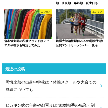
順・身長順・年齢順・誕生日も
エンタメ
エンタメ
森本慎太郎の私服ブランドは？ピ
駒澤大学箱根駅伝2022の順位予想!
アスや香水も特定してみた
区間エントリーメンバー一覧も
最近の投稿
岡慎之助の出身中学校は？体操スクールや大会での
成績についても
ヒカキン嫁の年齢や顔写真は?結婚相手の職業・馴