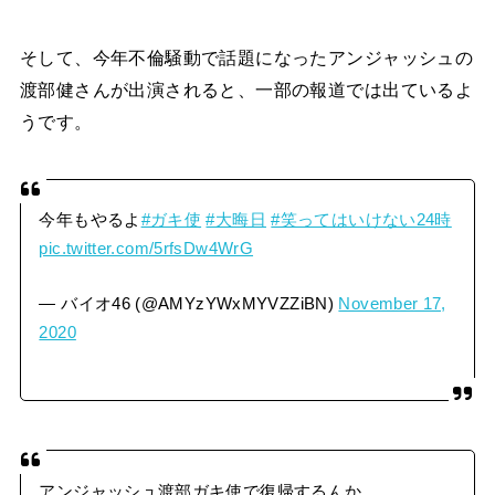
そして、今年不倫騒動で話題になったアンジャッシュの
渡部健さんが出演されると、一部の報道では出ているよ
うです。
今年もやるよ
#ガキ使
#大晦日
#笑ってはいけない24時
pic.twitter.com/5rfsDw4WrG
— バイオ46 (@AMYzYWxMYVZZiBN)
November 17,
2020
アンジャッシュ渡部ガキ使で復帰するんか。