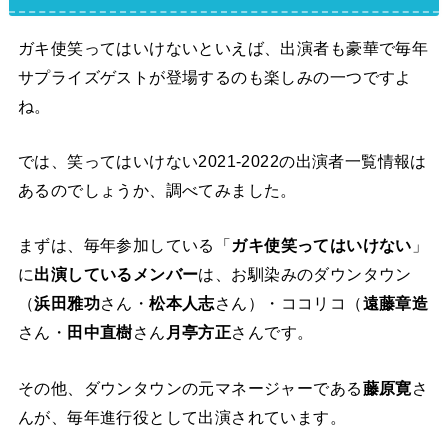
ガキ使笑ってはいけないといえば、出演者も豪華で毎年
サプライズゲストが登場するのも楽しみの一つですよ
ね。
では、笑ってはいけない2021-2022の出演者一覧情報は
あるのでしょうか、調べてみました。
まずは、毎年参加している「
ガキ使笑ってはいけない
」
に
出演しているメンバー
は、お馴染みのダウンタウン
（
浜田雅功
さん・
松本人志
さん）・ココリコ（
遠藤章造
さん・
田中直樹
さん
月亭方正
さんです。
その他、ダウンタウンの元マネージャーである
藤原寛
さ
んが、毎年進行役として出演されています。