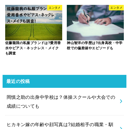
エンタメ
エンタメ
佐藤龍我の私服ブランドは?愛用香
神山智洋の学歴は?出身高校・中学
水やピアス・ネックレス・メイク
校での偏差値やエピソードも
も調査
最近の投稿
岡慎之助の出身中学校は？体操スクールや大会での
成績についても
ヒカキン嫁の年齢や顔写真は?結婚相手の職業・馴