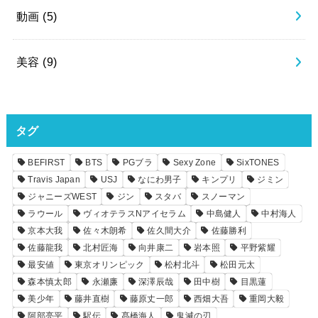
動画
(5)
美容
(9)
タグ
BEFIRST
BTS
PGブラ
Sexy Zone
SixTONES
Travis Japan
USJ
なにわ男子
キンプリ
ジミン
ジャニーズWEST
ジン
スタバ
スノーマン
ラウール
ヴィオテラスNアイセラム
中島健人
中村海人
京本大我
佐々木朗希
佐久間大介
佐藤勝利
佐藤龍我
北村匠海
向井康二
岩本照
平野紫耀
最安値
東京オリンピック
松村北斗
松田元太
森本慎太郎
永瀬廉
深澤辰哉
田中樹
目黒蓮
美少年
藤井直樹
藤原丈一郎
西畑大吾
重岡大毅
阿部亮平
駅伝
髙橋海人
鬼滅の刃