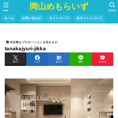
岡山めもらいず
MENU
SEARCH
ホーム
お問い合わせ
サイトマップ
当サイトについて
本記事はプロモーションを含みます。
tanakajyuri-jikka
ポスト
シェア
はてブ
送る
Pocket