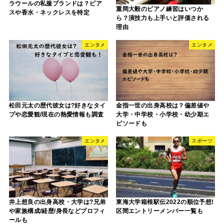
ラウールの私服ブランドは？ピア
重岡大毅のピアノ練習はいつか
スや香水・ネックレスを特定
ら？演技力も上手いと評価される
理由
エンタメ
エンタメ
松田元太の歴代彼女は?好きなタイ
金指一世の出身高校は？偏差値や
プや恋愛観/現在の熱愛情報も調査
大学・中学校・小学校・幼少期エ
ピソードも
エンタメ
スポーツ
井上想良の出身高校・大学は?兄弟
東海大学箱根駅伝2022の順位予想!
や家族構成/経歴/身長などプロフィ
区間エントリーメンバー一覧も
ールも