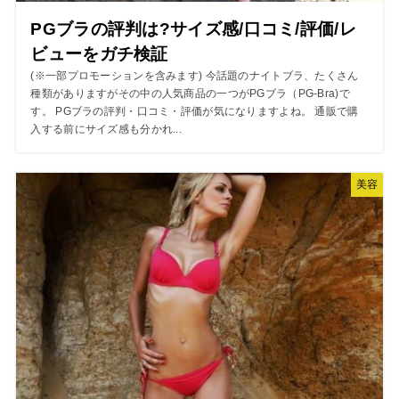
PGブラの評判は?サイズ感/口コミ/評価/レ
ビューをガチ検証
(※一部プロモーションを含みます) 今話題のナイトブラ、たくさん
種類がありますがその中の人気商品の一つがPGブラ（PG-Bra)で
す。 PGブラの評判・口コミ・評価が気になりますよね。 通販で購
入する前にサイズ感も分かれ...
美容