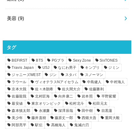
美容
(9)
タグ
BEFIRST
BTS
PGブラ
Sexy Zone
SixTONES
Travis Japan
USJ
なにわ男子
キンプリ
ジミン
ジャニーズWEST
ジン
スタバ
スノーマン
ラウール
ヴィオテラスNアイセラム
中島健人
中村海人
京本大我
佐々木朗希
佐久間大介
佐藤勝利
佐藤龍我
北村匠海
向井康二
岩本照
平野紫耀
最安値
東京オリンピック
松村北斗
松田元太
森本慎太郎
永瀬廉
深澤辰哉
田中樹
目黒蓮
美少年
藤井直樹
藤原丈一郎
西畑大吾
重岡大毅
阿部亮平
駅伝
髙橋海人
鬼滅の刃