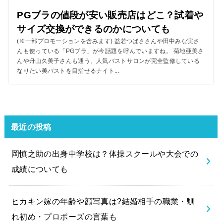
PGブラの値段が安い販売店はどこ？試着や
サイズ交換ができるのかについても
(※一部プロモーションを含みます) 益若つばささんや田中みな実さ
んも使っている「PGブラ」が今話題を呼んでいますね。 菊地亜美さ
んや舟山久美子さんも通う、人気バストサロンが完全監修している
なりたい美バストを目指せるナイト...
最近の投稿
岡慎之助の出身中学校は？体操スクールや大会での
成績についても
ヒカキン嫁の年齢や顔写真は?結婚相手の職業・馴
れ初め・プロポーズの言葉も