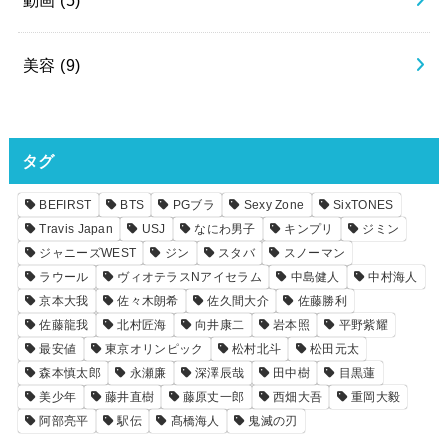
美容
(9)
タグ
BEFIRST
BTS
PGブラ
Sexy Zone
SixTONES
Travis Japan
USJ
なにわ男子
キンプリ
ジミン
ジャニーズWEST
ジン
スタバ
スノーマン
ラウール
ヴィオテラスNアイセラム
中島健人
中村海人
京本大我
佐々木朗希
佐久間大介
佐藤勝利
佐藤龍我
北村匠海
向井康二
岩本照
平野紫耀
最安値
東京オリンピック
松村北斗
松田元太
森本慎太郎
永瀬廉
深澤辰哉
田中樹
目黒蓮
美少年
藤井直樹
藤原丈一郎
西畑大吾
重岡大毅
阿部亮平
駅伝
髙橋海人
鬼滅の刃