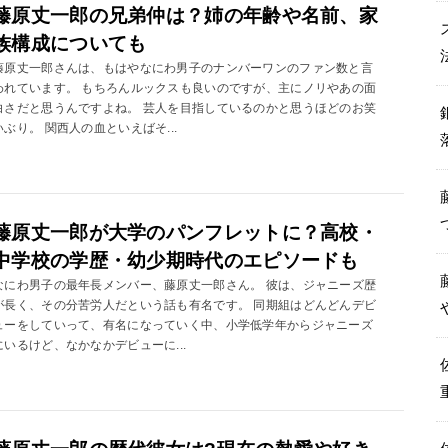
藤原丈一郎の兄弟仲は？姉の年齢や名前、家
族構成についても
藤原丈一郎さんは、もはやなにわ男子のナンバーワンのファン数と言
われています。 もちろんルックスも良いのですが、主にノリやあの面
白さだと思うんですよね。 芸人を目指しているのかと思うほどのお笑
いぶり。 関西人の血といえばそ...
藤原丈一郎が大学のパンフレットに？高校・
中学校の学歴・幼少期時代のエピソードも
なにわ男子の最年長メンバー、藤原丈一郎さん。 彼は、ジャニーズ歴
が長く、その分苦労人だという話も有名です。 同期組はどんどんデビ
ューをしていって、有名になっていく中、小学低学年からジャニーズ
にいるけど、なかなかデビューに...