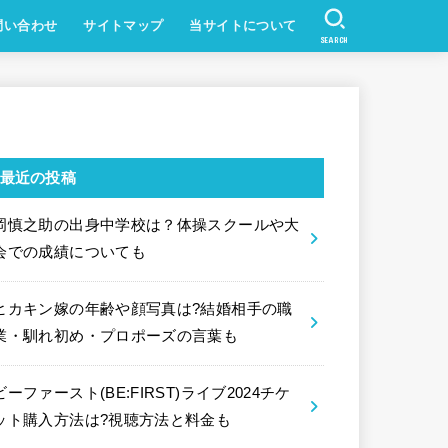
問い合わせ
サイトマップ
当サイトについて
SEARCH
最近の投稿
岡慎之助の出身中学校は？体操スクールや大
会での成績についても
ヒカキン嫁の年齢や顔写真は?結婚相手の職
業・馴れ初め・プロポーズの言葉も
ビーファースト(BE:FIRST)ライブ2024チケ
ット購入方法は?視聴方法と料金も