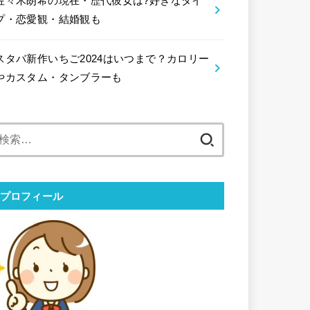
佐々木朗希の現在・歴代彼女は?好きなタイ
プ・恋愛観・結婚観も
スタバ新作いちご2024はいつまで？カロリー
やカスタム・タンブラーも
検
索:
プロフィール