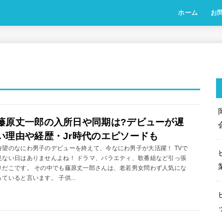
ホーム
お
藤原丈一郎の入所日や同期は?デビューが遅
い理由や経歴・Jr時代のエピソードも
待望のなにわ男子のデビューを終えて、今なにわ男子が大活躍！ TVで
見ない日はありませんよね！ ドラマ、バラエティ、歌番組など引っ張
りだこです。 その中でも藤原丈一郎さんは、老若男女問わず人気にな
っていると言います。 子供...