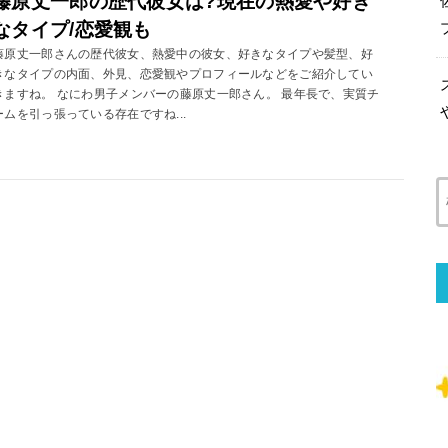
藤原丈一郎の歴代彼女は?現在の熱愛や好き
なタイプ/恋愛観も
藤原丈一郎さんの歴代彼女、熱愛中の彼女、好きなタイプや髪型、好
きなタイプの内面、外見、恋愛観やプロフィールなどをご紹介してい
きますね。 なにわ男子メンバーの藤原丈一郎さん。 最年長で、実質チ
ームを引っ張っている存在ですね...