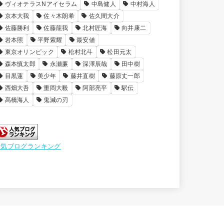
ヴィオテラスNアイセラム
中島健人
中村海人
京本大我
佐々木朗希
佐久間大介
佐藤勝利
佐藤龍我
北村匠海
向井康二
岩本照
平野紫耀
最安値
東京オリンピック
松村北斗
松田元太
森本慎太郎
永瀬廉
深澤辰哉
田中樹
目黒蓮
美少年
藤井直樹
藤原丈一郎
西畑大吾
重岡大毅
阿部亮平
駅伝
髙橋海人
鬼滅の刃
人気ブログランキング