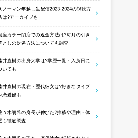
スノーマン年越し生配信2023-2024の視聴方
法は?アーカイブも
銀座カラー閉店での返金方法は?毎月の引き
落としの対処方法についても調査
藤井直樹の出身大学は?学歴一覧・入所日に
ついても
藤井直樹の現在・歴代彼女は?好きなタイプ
や恋愛観も
佐々木朗希の身長が伸びた?推移や理由・体
重も徹底調査