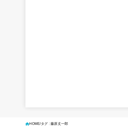
HOME
タグ : 藤原丈一郎