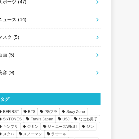
スポーツ
(47)
ニュース
(14)
マスク
(5)
動画
(5)
美容
(9)
タグ
BEFIRST
BTS
PGブラ
Sexy Zone
SixTONES
Travis Japan
USJ
なにわ男子
キンプリ
ジミン
ジャニーズWEST
ジン
スタバ
スノーマン
ラウール