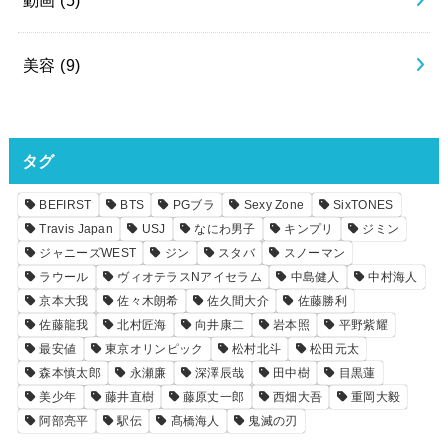
美容
(9)
タグ
BEFIRST
BTS
PGブラ
Sexy Zone
SixTONES
Travis Japan
USJ
なにわ男子
キンプリ
ジミン
ジャニーズWEST
ジン
スタバ
スノーマン
ラウール
ヴィオテラスNアイセラム
中島健人
中村海人
京本大我
佐々木朗希
佐久間大介
佐藤勝利
佐藤龍我
北村匠海
向井康二
岩本照
平野紫耀
最安値
東京オリンピック
松村北斗
松田元太
森本慎太郎
永瀬廉
深澤辰哉
田中樹
目黒蓮
美少年
藤井直樹
藤原丈一郎
西畑大吾
重岡大毅
阿部亮平
駅伝
髙橋海人
鬼滅の刃