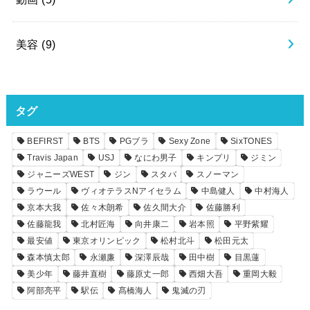
美容
(9)
タグ
BEFIRST
BTS
PGブラ
Sexy Zone
SixTONES
Travis Japan
USJ
なにわ男子
キンプリ
ジミン
ジャニーズWEST
ジン
スタバ
スノーマン
ラウール
ヴィオテラスNアイセラム
中島健人
中村海人
京本大我
佐々木朗希
佐久間大介
佐藤勝利
佐藤龍我
北村匠海
向井康二
岩本照
平野紫耀
最安値
東京オリンピック
松村北斗
松田元太
森本慎太郎
永瀬廉
深澤辰哉
田中樹
目黒蓮
美少年
藤井直樹
藤原丈一郎
西畑大吾
重岡大毅
阿部亮平
駅伝
髙橋海人
鬼滅の刃