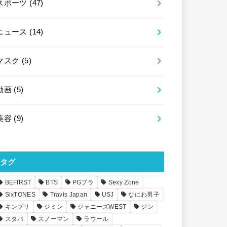
スポーツ
(47)
ニュース
(14)
マスク
(5)
動画
(5)
美容
(9)
タグ
BEFIRST
BTS
PGブラ
Sexy Zone
SixTONES
Travis Japan
USJ
なにわ男子
キンプリ
ジミン
ジャニーズWEST
ジン
スタバ
スノーマン
ラウール