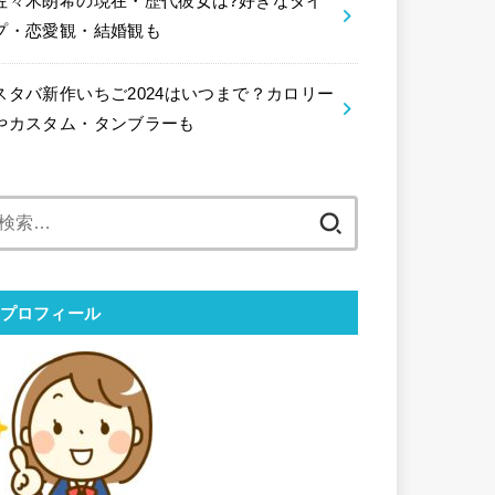
佐々木朗希の現在・歴代彼女は?好きなタイ
プ・恋愛観・結婚観も
スタバ新作いちご2024はいつまで？カロリー
やカスタム・タンブラーも
検
索:
プロフィール