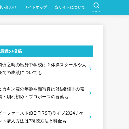
問い合わせ
サイトマップ
当サイトについて
SEARCH
最近の投稿
岡慎之助の出身中学校は？体操スクールや大
会での成績についても
ヒカキン嫁の年齢や顔写真は?結婚相手の職
業・馴れ初め・プロポーズの言葉も
ビーファースト(BE:FIRST)ライブ2024チケ
ット購入方法は?視聴方法と料金も