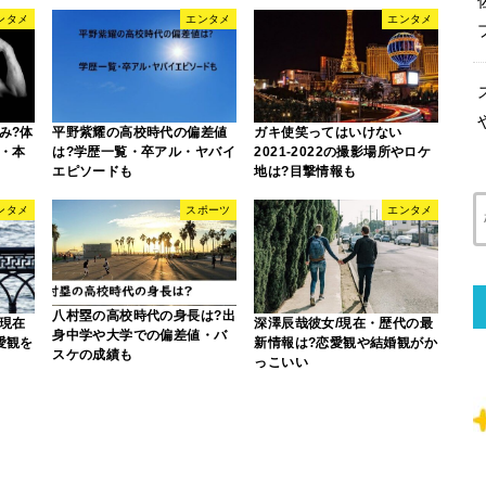
ンタメ
エンタメ
エンタメ
み?体
平野紫耀の高校時代の偏差値
ガキ使笑ってはいけない
・本
は?学歴一覧・卒アル・ヤバイ
2021-2022の撮影場所やロケ
エピソードも
地は?目撃情報も
ンタメ
スポーツ
エンタメ
八村塁の高校時代の身長は?出
現在
深澤辰哉彼女/現在・歴代の最
身中学や大学での偏差値・バ
愛観を
新情報は?恋愛観や結婚観がか
スケの成績も
っこいい