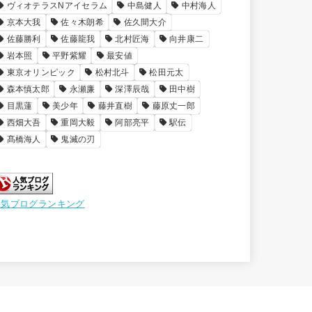
ヴィオテラスNアイセラム
中島健人
中村海人
京本大我
佐々木朗希
佐久間大介
佐藤勝利
佐藤龍我
北村匠海
向井康二
岩本照
平野紫耀
最安値
東京オリンピック
松村北斗
松田元太
森本慎太郎
永瀬廉
深澤辰哉
田中樹
目黒蓮
美少年
藤井直樹
藤原丈一郎
西畑大吾
重岡大毅
阿部亮平
駅伝
髙橋海人
鬼滅の刃
人気ブログランキング