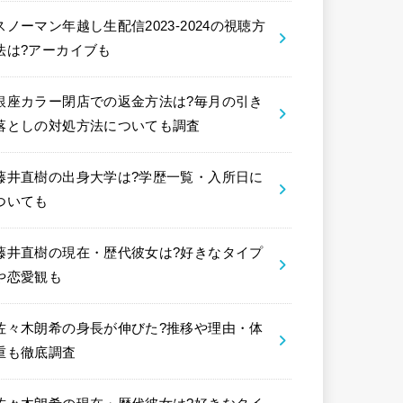
スノーマン年越し生配信2023-2024の視聴方
法は?アーカイブも
銀座カラー閉店での返金方法は?毎月の引き
落としの対処方法についても調査
藤井直樹の出身大学は?学歴一覧・入所日に
ついても
藤井直樹の現在・歴代彼女は?好きなタイプ
や恋愛観も
佐々木朗希の身長が伸びた?推移や理由・体
重も徹底調査