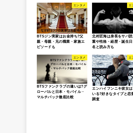
エンタメ
エ
BTSジン実家はお金持ち?父
北村匠海は身長をサバ読
親・母親・兄の職業・家族エ
重や性格・経歴・誕生日
ピソードも
名と読み方も
エンタメ
エ
BTSファンクラブの違いは?グ
エンハイフンニキ彼女は
ローバルと日本・モバイル・
いる?好きなタイプと恋
マルチパック徹底比較
調査