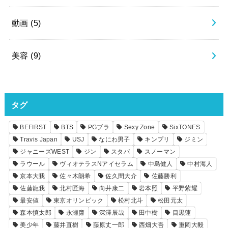
動画
(5)
美容
(9)
タグ
BEFIRST
BTS
PGブラ
Sexy Zone
SixTONES
Travis Japan
USJ
なにわ男子
キンプリ
ジミン
ジャニーズWEST
ジン
スタバ
スノーマン
ラウール
ヴィオテラスNアイセラム
中島健人
中村海人
京本大我
佐々木朗希
佐久間大介
佐藤勝利
佐藤龍我
北村匠海
向井康二
岩本照
平野紫耀
最安値
東京オリンピック
松村北斗
松田元太
森本慎太郎
永瀬廉
深澤辰哉
田中樹
目黒蓮
美少年
藤井直樹
藤原丈一郎
西畑大吾
重岡大毅