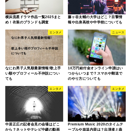
横浜流星ドラマ作品一覧2025まと
藤ヶ谷太輔の大学はどこ？目撃情
め！衣装のブランドも調査
報や出身高校や中学校についても
エンタメ
ニュース
なにわ男子人気順最新情報!歌上手
10万円給付金オンライン申請はい
い順やプロフィール不仲説につい
つからいつまで？スマホや郵送で
ても
のやり方についても
エンタメ
エンタメ
中居正広の記者会見の会場はどこ
Premium Music 2020のタイムテ
から？ネットやテレビ中継の動画
ーブルや放送内容は？出演者と曲