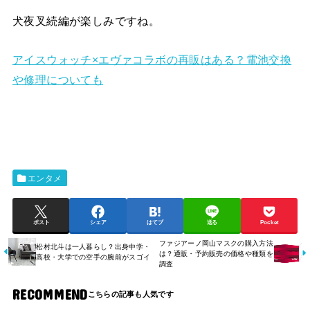
犬夜叉続編が楽しみですね。
アイスウォッチ×エヴァコラボの再販はある？電池交換
や修理についても
エンタメ
ポスト
シェア
はてブ
送る
Pocket
ファジアーノ岡山マスクの購入方法
松村北斗は一人暮らし？出身中学・
は？通販・予約販売の価格や種類を
高校・大学での空手の腕前がスゴイ
調査
RECOMMEND