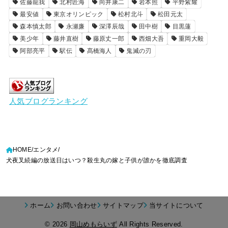
佐藤龍我
北村匠海
向井康二
岩本照
平野紫耀
最安値
東京オリンピック
松村北斗
松田元太
森本慎太郎
永瀬廉
深澤辰哉
田中樹
目黒蓮
美少年
藤井直樹
藤原丈一郎
西畑大吾
重岡大毅
阿部亮平
駅伝
髙橋海人
鬼滅の刃
人気ブログランキング
HOME
エンタメ
犬夜叉続編の放送日はいつ？殺生丸の嫁と子供が誰かを徹底調査
ホーム
お問い合わせ
サイトマップ
当サイトについて
© 2026
岡山めもらいず
All Rights Reserved.