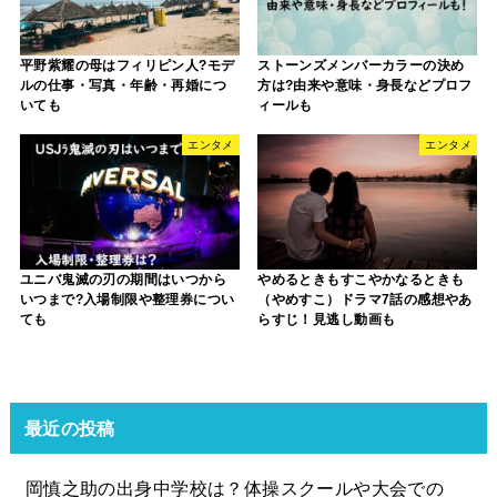
平野紫耀の母はフィリピン人?モデ
ストーンズメンバーカラーの決め
ルの仕事・写真・年齢・再婚につ
方は?由来や意味・身長などプロフ
いても
ィールも
エンタメ
エンタメ
ユニバ鬼滅の刃の期間はいつから
やめるときもすこやかなるときも
いつまで?入場制限や整理券につい
（やめすこ）ドラマ7話の感想やあ
ても
らすじ！見逃し動画も
最近の投稿
岡慎之助の出身中学校は？体操スクールや大会での