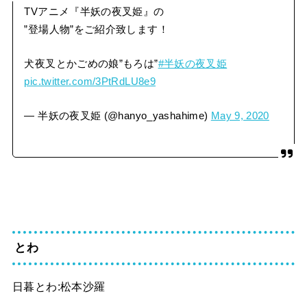
TVアニメ『半妖の夜叉姫』の
”登場人物”をご紹介致します！
犬夜叉とかごめの娘”もろは”
#半妖の夜叉姫
pic.twitter.com/3PtRdLU8e9
— 半妖の夜叉姫 (@hanyo_yashahime)
May 9, 2020
とわ
日暮とわ:松本沙羅