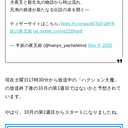
犬夜叉と殺生丸の物語から時は流れ、
兄弟の娘達が新たなる伝説の扉を開く—
ティザーサイトはこちら↓
https://t.co/gqioWTuQ18
#半
妖の夜叉姫
pic.twitter.com/e2Ztl9getf
— 半妖の夜叉姫 (@hanyo_yashahime)
May 9, 2020
現在土曜日17時30分から放送中の「ハクション大魔」
の放送終了後の10月の第1週目ではないかと予想されて
います。
やはり、10月の第1週目からスタートになりましたね。