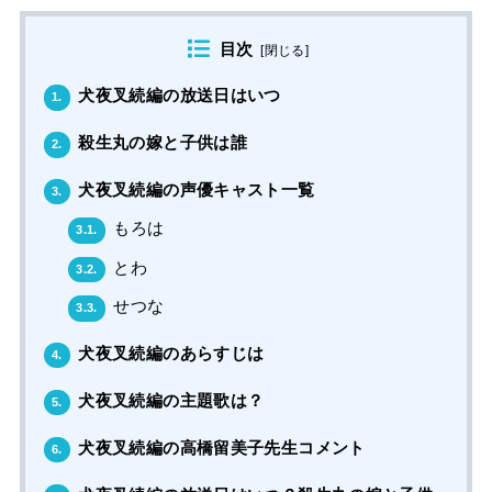
目次
[
閉じる
]
犬夜叉続編の放送日はいつ
1.
殺生丸の嫁と子供は誰
2.
犬夜叉続編の声優キャスト一覧
3.
もろは
3.1.
とわ
3.2.
せつな
3.3.
犬夜叉続編のあらすじは
4.
犬夜叉続編の主題歌は？
5.
犬夜叉続編の高橋留美子先生コメント
6.