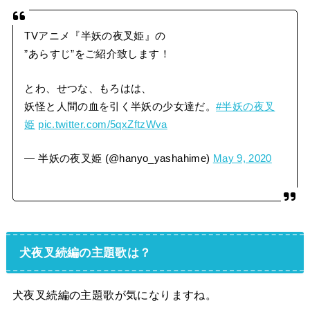
TVアニメ『半妖の夜叉姫』の
”あらすじ”をご紹介致します！
とわ、せつな、もろはは、
妖怪と人間の血を引く半妖の少女達だ。
#半妖の夜叉
姫
pic.twitter.com/5qxZftzWva
— 半妖の夜叉姫 (@hanyo_yashahime)
May 9, 2020
犬夜叉続編の主題歌は？
犬夜叉続編の主題歌が気になりますね。