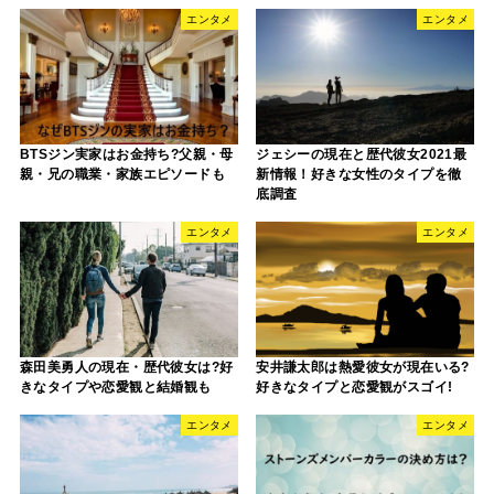
エンタメ
エンタメ
BTSジン実家はお金持ち?父親・母
ジェシーの現在と歴代彼女2021最
親・兄の職業・家族エピソードも
新情報！好きな女性のタイプを徹
底調査
エンタメ
エンタメ
森田美勇人の現在・歴代彼女は?好
安井謙太郎は熱愛彼女が現在いる?
きなタイプや恋愛観と結婚観も
好きなタイプと恋愛観がスゴイ!
エンタメ
エンタメ