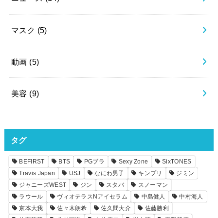
マスク
(5)
動画
(5)
美容
(9)
タグ
BEFIRST
BTS
PGブラ
Sexy Zone
SixTONES
Travis Japan
USJ
なにわ男子
キンプリ
ジミン
ジャニーズWEST
ジン
スタバ
スノーマン
ラウール
ヴィオテラスNアイセラム
中島健人
中村海人
京本大我
佐々木朗希
佐久間大介
佐藤勝利